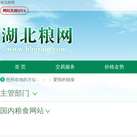
湖北粮网
网站支持IPV6
首 页
交易服务
价格走势
您所在地的方位： › › 爱情的链接
主管部门
国内粮食网站