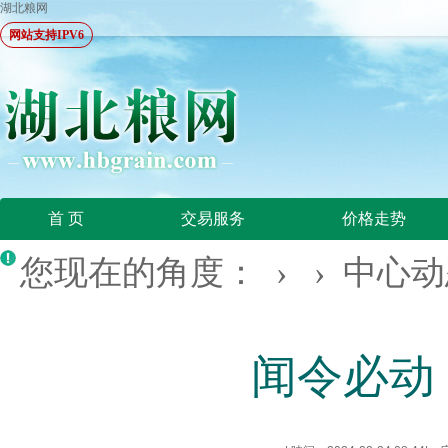
湖北粮网
网站支持IPV6
首 页
交易服务
价格走势
您现在的角度： › ›
中心动
闻令必动