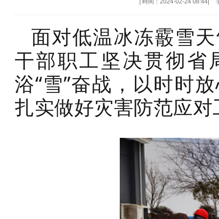
|
時间：2024-02-24 08:44
|
面对低温冰冻霰雪天
干部职工坚决贯彻省局
浴“雪”奋战，以时时
扎实做好灾害防范应对